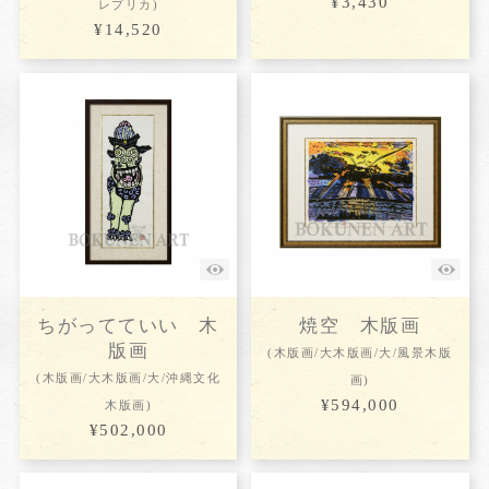
¥3,430
レプリカ)
¥14,520
ちがってていい 木
焼空 木版画
版画
(木版画/大木版画/大/風景木版
(木版画/大木版画/大/沖縄文化
画)
¥594,000
木版画)
¥502,000