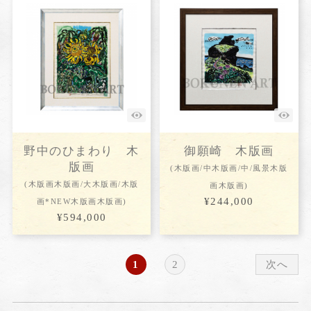
野中のひまわり 木
御願崎 木版画
版画
(木版画/中木版画/中/風景木版
(木版画木版画/大木版画/木版
画木版画)
¥244,000
画*NEW木版画木版画)
¥594,000
1
2
次へ