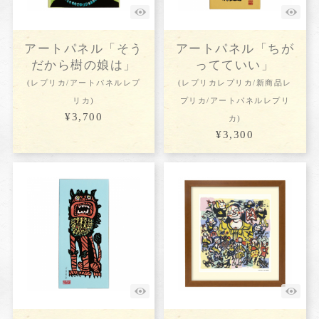
アートパネル「そう
アートパネル「ちが
だから樹の娘は」
ってていい」
(レプリカ/アートパネルレプ
(レプリカレプリカ/新商品レ
リカ)
プリカ/アートパネルレプリ
¥3,700
カ)
¥3,300