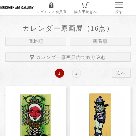
カレンダー原画展
（16点）
価格順
新着順
カレンダー原画展内で絞り込む
1
2
次へ