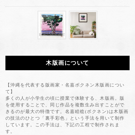
木版画について
【沖縄を代表する版画家・名嘉ボクネン木版画につい
て】
多くの人が小学生の頃に授業で体験する、木版画。版
を使用することで、同じ作品を複数生み出すことがで
きるのが最大の特徴です。名嘉睦稔(ボクネン)は木版画
の技法のひとつ「裏手彩色」という手法を用いて制作
しています。この手法は、下記の工程で制作されま
す。