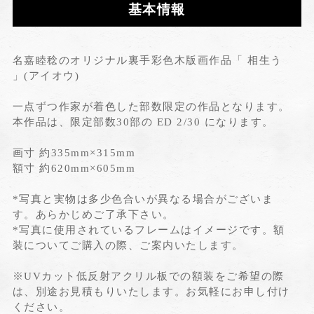
基本情報
名嘉睦稔のオリジナル裏手彩色木版画作品「 相生う
」(アイオウ)
一点ずつ作家が着色した部数限定の作品となります。
本作品は、限定部数30部の ED 2/30 になります。
画寸 約335mm×315mm
額寸 約620mm×605mm
*写真と実物は多少色合いが異なる場合がございま
す。あらかじめご了承下さい。
*写真に使用されているフレームはイメージです。額
装についてご購入の際、ご案内いたします。
※UVカット低反射アクリル板での額装をご希望の際
は、別途お見積もりいたします。お気軽にお申し付け
ください。