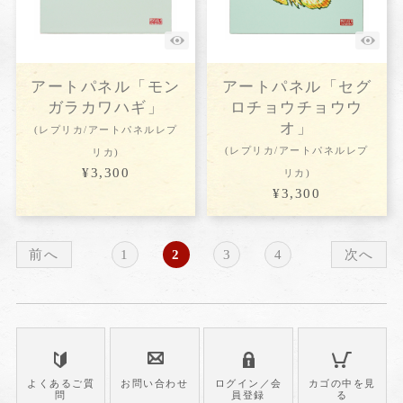
アートパネル「モン
アートパネル「セグ
ガラカワハギ」
ロチョウチョウウ
オ」
(レプリカ/アートパネルレプ
(レプリカ/アートパネルレプ
リカ)
¥3,300
リカ)
¥3,300
前へ
1
2
3
4
次へ
よくあるご質
お問い合わせ
ログイン／会
カゴの中を見
問
員登録
る