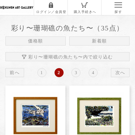
彩り〜珊瑚礁の魚たち〜
（35点）
価格順
新着順
彩り〜珊瑚礁の魚たち〜内で絞り込む
前へ
1
2
3
4
次へ