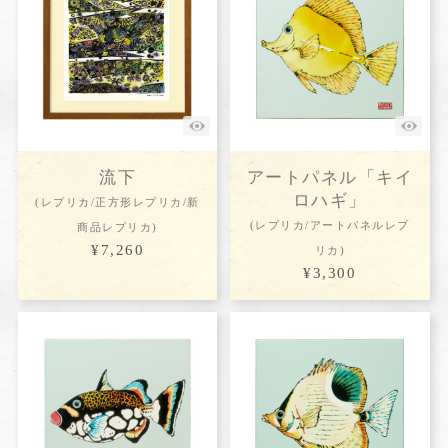
流下
アートパネル「キイ
ロハギ」
(レプリカ/正方形レプリカ/新
(レプリカ/アートパネルレプ
商品レプリカ)
¥7,260
リカ)
¥3,300