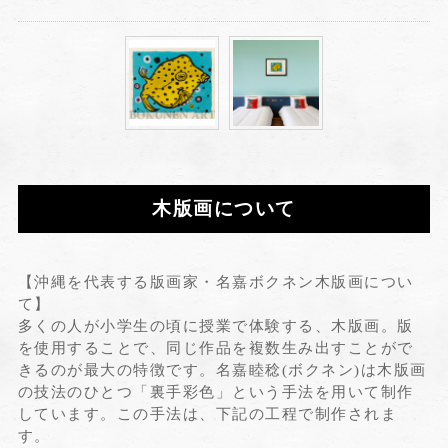
木版画について
【沖縄を代表する版画家・名嘉ボクネン木版画につい
て】
多くの人が小学生の頃に授業で体験する、木版画。版
を使用することで、同じ作品を複数生み出すことがで
きるのが最大の特徴です。名嘉睦稔(ボクネン)は木版画
の技法のひとつ「裏手彩色」という手法を用いて制作
しています。この手法は、下記の工程で制作されま
す。