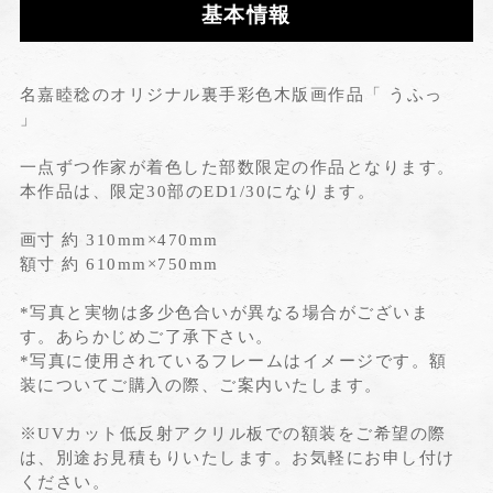
基本情報
名嘉睦稔のオリジナル裏手彩色木版画作品「 うふっ
」
一点ずつ作家が着色した部数限定の作品となります。
本作品は、限定30部のED1/30になります。
画寸 約 310mm×470mm
額寸 約 610mm×750mm
*写真と実物は多少色合いが異なる場合がございま
す。あらかじめご了承下さい。
*写真に使用されているフレームはイメージです。額
装についてご購入の際、ご案内いたします。
※UVカット低反射アクリル板での額装をご希望の際
は、別途お見積もりいたします。お気軽にお申し付け
ください。