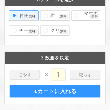
マホガ
お任せ
紺
無料
無料
無料
ニ
チーク
クリア
無料
無料
2.数量を決定
×
増やす
減らす
3.カートに入れる