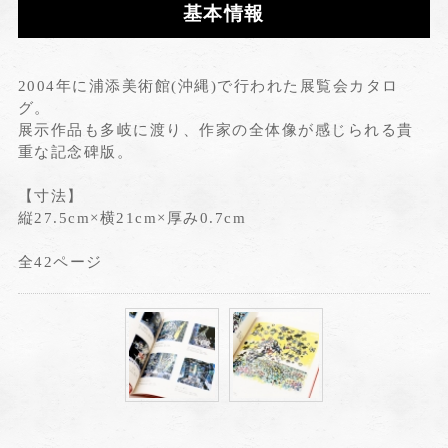
基本情報
2004年に浦添美術館(沖縄)で行われた展覧会カタロ
グ。
展示作品も多岐に渡り、作家の全体像が感じられる貴
重な記念碑版。
【寸法】
縦27.5cm×横21cm×厚み0.7cm
全42ページ