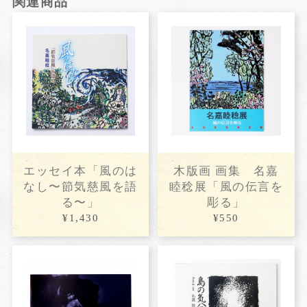
関連商品
エッセイ本「風のは
木版画 画集 名嘉
なし〜節気慈風を語
睦稔展「風の伝言を
る〜」
彫る」
¥1,430
¥550