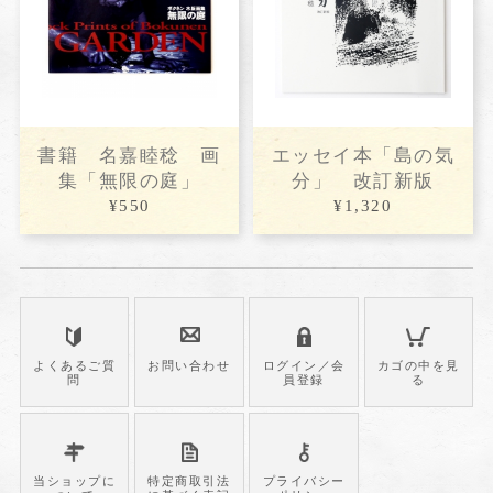
書籍 名嘉睦稔 画
エッセイ本「島の気
集「無限の庭」
分」 改訂新版
¥550
¥1,320
よくあるご質
お問い合わせ
ログイン／会
カゴの中を見
問
員登録
る
当ショップに
特定商取引法
プライバシー