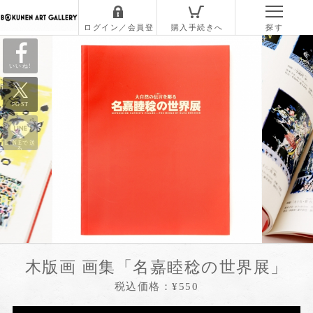
いいね!
POST
LINEで送
る
木版画 画集「名嘉睦稔の世界展」
税込価格：¥550