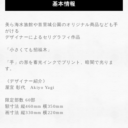
基本情報
美ら海水族館や首里城公園のオリジナル商品なども手
がける
デザイナーによるセリグラフィ作品
「小さくても招福木」
「手」の形を蓄光インクでプリント、暗闇で光りま
す。
《デザイナー紹介》
屋宜 彰代 Akiyo Yagi
限定部数 60部
額寸法 縦460mm 横350mm
画寸法 縦330mm 横220mm