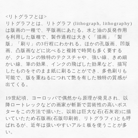
<リトグラフとは>
リトグラフとは、リトグラフ (lithograph, lithography)
は版画の一種で、平版画にあたる。水と油の反発作用
を利用した版種で、製作過程は大きく「描画」「製
版」「刷り」の3行程にわかれる。ほかの孔版画、凹版
画、凸版画などに比べると複雑で時間も多く要する
が、クレヨンの独特のテクスチャや、強い線、きめ細
かい線、筆の効果、インクの飛ばした効果など、描写
したものをそのまま紙に刷ることができ、多色刷りも
可能で、版を重ねるにつれて艶を有した独特の質感が
出てくる。
19世紀頃、ヨーロッパで偶然から原理が発見され、以
降ロートレックなどの画家が斬新で芸術性の高いポス
ターをこの方法で描いた。以前は巨大な石(石灰岩)に描
いていたため石版画(石版印刷術、リトグラフィ)とも呼
ばれるが、近年は扱いやすいアルミ板を使うことが多
い。