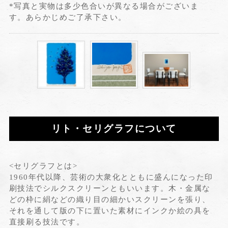
*写真と実物は多少色合いが異なる場合がございま
す。あらかじめご了承下さい。
リト・セリグラフについて
<セリグラフとは>
1960年代以降、芸術の大衆化とともに盛んになった印
刷技法でシルクスクリーンともいいます。木・金属な
どの枠に絹などの織り目の細かいスクリーンを張り、
それを通して版の下に置いた素材にインクか絵の具を
直接刷る技法です。