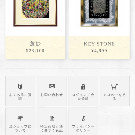
蕙妙
KEY STONE
¥23,100
¥4,999
よくあるご質
お問い合わせ
ログイン／会
カゴの中を見
問
員登録
る
当ショップに
特定商取引法
プライバシー
ついて
に基づく表記
ポリシー