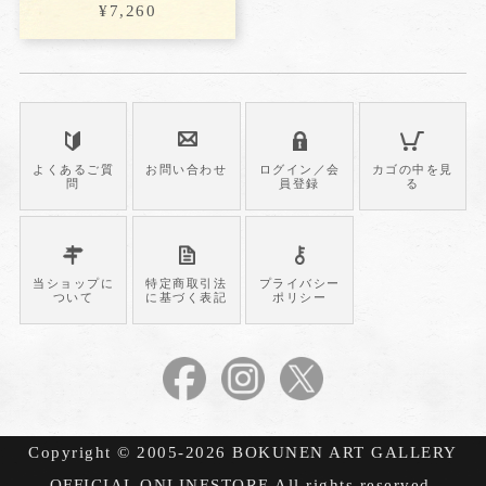
¥7,260
よくあるご質
お問い合わせ
ログイン／会
カゴの中を見
問
員登録
る
当ショップに
特定商取引法
プライバシー
ついて
に基づく表記
ポリシー
Copyright © 2005-2026 BOKUNEN ART GALLERY
OFFICIAL ONLINESTORE All rights reserved.