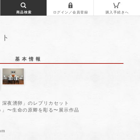
ット
基 本 情 報
・深夜湧卵」のレプリカセット
還ろう」〜生命の原卿を彫る〜展示作品
mm