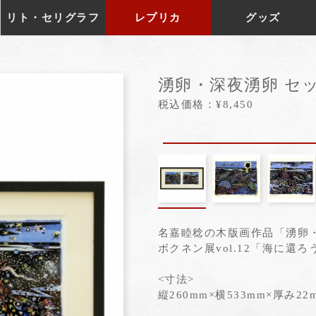
リト・セリグラフ
レプリカ
グッズ
湧卵・深夜湧卵 セ
税込価格：¥8,450
名嘉睦稔の木版画作品「湧卵
ボクネン展vol.12「海に
<寸法>
縦260mm×横533mm×厚み22