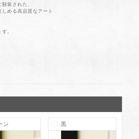
に額装された、
楽しめる高品質なアート
ます。
。
ーン
黒