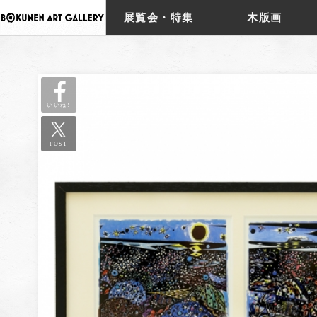
展覧会・特集
木版画
いいね!
POST