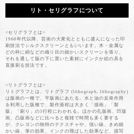
リト・セリグラフについて
<セリグラフとは>
1960年代以降、芸術の大衆化とともに盛んになった印
刷技法でシルクスクリーンともいいます。木・金属な
どの枠に絹などの織り目の細かいスクリーンを張り、
それを通して版の下に置いた素材にインクか絵の具を
直接刷る技法です。
<リトグラフとは>
リトグラフとは、リトグラフ (lithograph, lithography)
は版画の一種で、平版画にあたる。水と油の反発作用
を利用した版種で、製作過程は大きく「描画」「製
版」「刷り」の3行程にわかれる。ほかの孔版画、凹版
画、凸版画などに比べると複雑で時間も多く要する
が、クレヨンの独特のテクスチャや、強い線、きめ細
かい線、筆の効果、インクの飛ばした効果など、描写