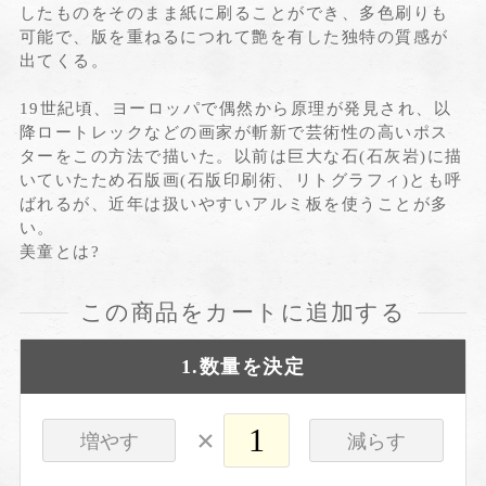
したものをそのまま紙に刷ることができ、多色刷りも
可能で、版を重ねるにつれて艶を有した独特の質感が
出てくる。
19世紀頃、ヨーロッパで偶然から原理が発見され、以
降ロートレックなどの画家が斬新で芸術性の高いポス
ターをこの方法で描いた。以前は巨大な石(石灰岩)に描
いていたため石版画(石版印刷術、リトグラフィ)とも呼
ばれるが、近年は扱いやすいアルミ板を使うことが多
い。
美童とは?
この商品をカートに追加する
1.数量を決定
×
増やす
減らす