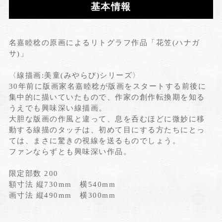
基本情報
名嘉睦稔の原画によるリトグラフ作品「花笠(ハナガ
サ)」
〈線描画:美童(みやらび)シリーズ〉
30年前に版画家名嘉睦稔が版画をスタートする前後に
集中的に描いていたもので、作家の創作転換期を知る
うえでも興味深い線描画。
大胆な版画の作風と違って、息を呑むほどに微妙に移
動する線描のタッチは、初めて目にする方たちにとっ
ては、まさに驚きの視線を送るものでしょう。
ファンならずとも興味深い作品。
限定部数 200
額寸法 縦730mm 横540mm
画寸法 縦490mm 横300mm