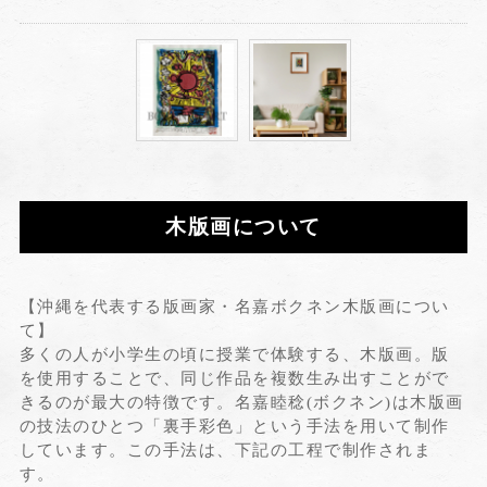
木版画について
【沖縄を代表する版画家・名嘉ボクネン木版画につい
て】
多くの人が小学生の頃に授業で体験する、木版画。版
を使用することで、同じ作品を複数生み出すことがで
きるのが最大の特徴です。名嘉睦稔(ボクネン)は木版画
の技法のひとつ「裏手彩色」という手法を用いて制作
しています。この手法は、下記の工程で制作されま
す。