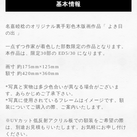
基本情報
名嘉睦稔のオリジナル裏手彩色木版画作品「 よき日
の出 」
一点ずつ作家が着色した部数限定の作品となります。
本作品は、限定30部の ED5/30 になります。
画寸 約175mm×125mm
額寸 約420mm×360mm
*写真と実物は多少色合いが異なる場合がございま
す。あらかじめご了承下さい。
*写真に使用されているフレームはイメージです。額
装についてご購入の際、ご案内いたします。
※UVカット低反射アクリル板での額装をご希望の際
は、別途お見積もりいたします。お気軽にお申し付け
ください。