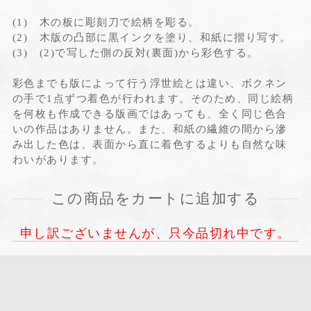
(1) 木の板に彫刻刀で絵柄を彫る。
(2) 木版の凸部に黒インクを塗り、和紙に摺り写す。
(3) (2)で写した側の反対(裏面)から彩色する。
彩色までも版によって行う浮世絵とは違い、ボクネン
の手で1点ずつ着色が行われます。そのため、同じ絵柄
を何枚も作成できる版画ではあっても、全く同じ色合
いの作品はありません。また、和紙の繊維の間から滲
み出した色は、表面から直に着色するよりも自然な味
わいがあります。
この商品をカートに追加する
申し訳ございませんが、只今品切れ中です。
よくあるご質
お問い合わせ
ログイン／会
カゴの中を見