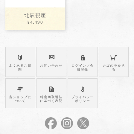
北辰視座
¥4,490
よくあるご質
お問い合わせ
ログイン／会
カゴの中を見
問
員登録
る
当ショップに
特定商取引法
プライバシー
ついて
に基づく表記
ポリシー