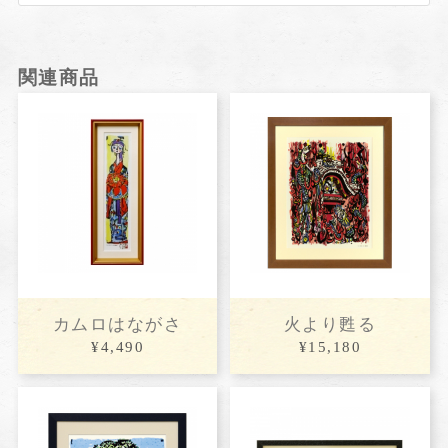
関連商品
カムロはながさ
火より甦る
¥4,490
¥15,180