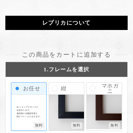
レプリカについて
この商品をカートに追加する
1.フレームを選択
マホガ
お任せ
紺
ニ
無料
無料
無料