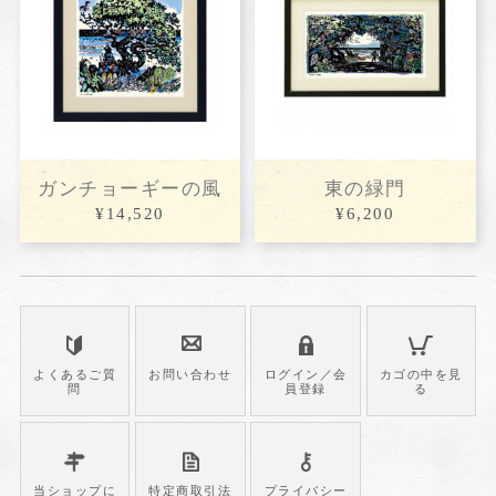
ガンチョーギーの風
東の緑門
¥14,520
¥6,200
よくあるご質
お問い合わせ
ログイン／会
カゴの中を見
問
員登録
る
当ショップに
特定商取引法
プライバシー