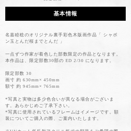
基本情報
名嘉睦稔のオリジナル裏手彩色木版画作品「 シャボ
ン玉とんだ桜までとんだ 」
一点ずつ作家が着色した部数限定の作品となります。
本作品は、限定部数30部の ED 2/30 になります。
限定部数 30
画寸 約 630mm× 450mm
額寸 約 945mm× 765mm
*写真と実物は多少色合いが異なる場合がございま
す。あらかじめご了承下さい。
*写真に使用されているフレームはイメージです。額
装についてご購入の際、ご案内いたします。