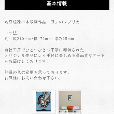
基本情報
名嘉睦稔の木版画作品「丑」のレプリカ
〈寸法〉
約 縦210mm×横172mm×厚み25mm
自社工房でひとつひとつ丁寧に額装された、
オリジナル作品に近く手軽に楽しめる高品質なアート
をお届けしております。
額縁の色の変更も承っております。
お気軽にお問い合わせ下さい。