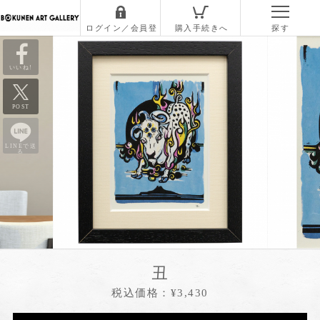
いいね!
POST
LINEで送
る
丑
税込価格：¥3,430