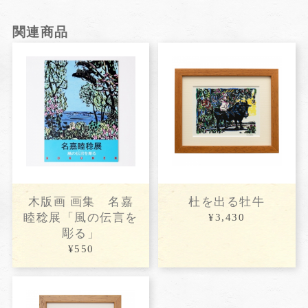
関連商品
木版画 画集 名嘉
杜を出る牡牛
睦稔展「風の伝言を
¥3,430
彫る」
¥550