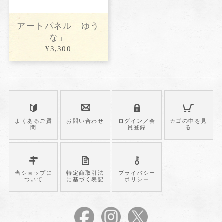
アートパネル「ゆう
な」
¥3,300
よくあるご質
お問い合わせ
ログイン／会
カゴの中を見
問
員登録
る
当ショップに
特定商取引法
プライバシー
ついて
に基づく表記
ポリシー