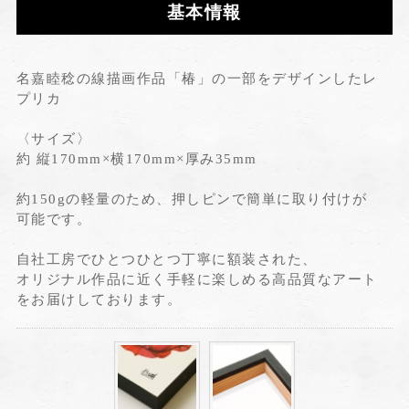
基本情報
名嘉睦稔の線描画作品「椿」の一部をデザインしたレ
プリカ
〈サイズ〉
約 縦170mm×横170mm×厚み35mm
約150gの軽量のため、押しピンで簡単に取り付けが
可能です。
自社工房でひとつひとつ丁寧に額装された、
オリジナル作品に近く手軽に楽しめる高品質なアート
をお届けしております。