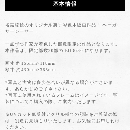
基本情報
名嘉睦稔のオリジナル裏手彩色木版画作品「 ヘーガ
サーシーサー 」
一点ずつ作家が着色した部数限定の作品となります。
本作品は、限定部数30部の ED 8/30 になります。
画寸 約165mm×118mm
額寸 約430mm×365mm
*写真と実物は多少色合いが異なる場合がございま
す。あらかじめご了承下さい。
*写真に使用されているフレームはイメージです。額
装についてご購入の際、ご案内いたします。
※UVカット低反射アクリル板での額装をご希望の際
は、別途お見積もりいたします。お気軽にお申し付け
ください。