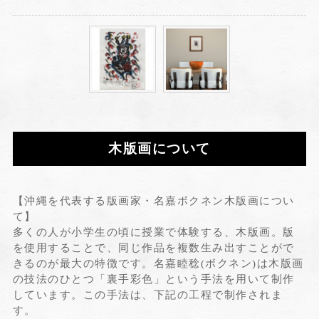
木版画について
【沖縄を代表する版画家・名嘉ボクネン木版画につい
て】
多くの人が小学生の頃に授業で体験する、木版画。版
を使用することで、同じ作品を複数生み出すことがで
きるのが最大の特徴です。名嘉睦稔(ボクネン)は木版画
の技法のひとつ「裏手彩色」という手法を用いて制作
しています。この手法は、下記の工程で制作されま
す。