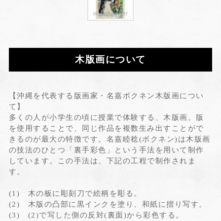
木版画について
【沖縄を代表する版画家・名嘉ボクネン木版画につい
て】
多くの人が小学生の頃に授業で体験する、木版画。版
を使用することで、同じ作品を複数生み出すことがで
きるのが最大の特徴です。名嘉睦稔(ボクネン)は木版画
の技法のひとつ「裏手彩色」という手法を用いて制作
しています。この手法は、下記の工程で制作されま
す。
(1) 木の板に彫刻刀で絵柄を彫る。
(2) 木版の凸部に黒インクを塗り、和紙に摺り写す。
(3) (2)で写した側の反対(裏面)から彩色する。