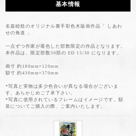
基本情報
名嘉睦稔のオリジナル裏手彩色木版画作品「 しあわ
せの角道 」
一点ずつ作家が着色した部数限定の作品となります。
本作品は、限定部数30部の ED 15/30 になります。
画寸 約180mm×120mm
額寸 約430mm×370mm
*写真と実物は多少色合いが異なる場合がございま
す。あらかじめご了承下さい。
*写真に使用されているフレームはイメージです。額
装についてご購入の際、ご案内いたします。