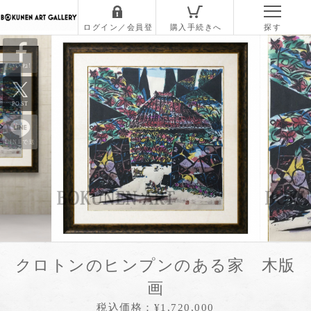
いいね!
POST
LINEで送
る
クロトンのヒンプンのある家 木版
画
税込価格：¥1,720,000