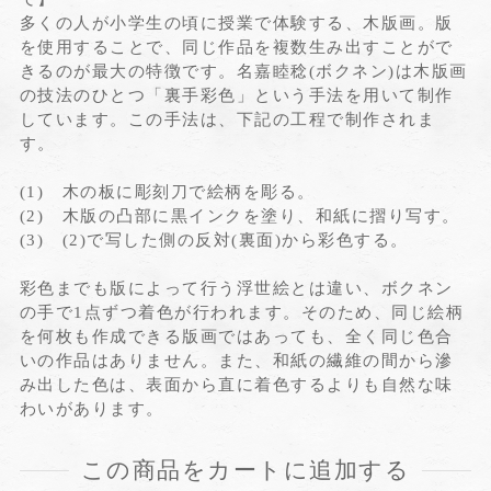
多くの人が小学生の頃に授業で体験する、木版画。版
を使用することで、同じ作品を複数生み出すことがで
きるのが最大の特徴です。名嘉睦稔(ボクネン)は木版画
の技法のひとつ「裏手彩色」という手法を用いて制作
しています。この手法は、下記の工程で制作されま
す。
(1) 木の板に彫刻刀で絵柄を彫る。
(2) 木版の凸部に黒インクを塗り、和紙に摺り写す。
(3) (2)で写した側の反対(裏面)から彩色する。
彩色までも版によって行う浮世絵とは違い、ボクネン
の手で1点ずつ着色が行われます。そのため、同じ絵柄
を何枚も作成できる版画ではあっても、全く同じ色合
いの作品はありません。また、和紙の繊維の間から滲
み出した色は、表面から直に着色するよりも自然な味
わいがあります。
この商品をカートに追加する