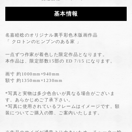
基本情報
名嘉睦稔のオリジナル裏手彩色木版画作品
「 クロトンのヒンプンのある家 」
一点ずつ作家が着色した限定作品となります。
本作品は、限定部数15部の ED 7/15 になります。
画寸 約1000mm×940mm
額寸 約1350mm×1230mm
*写真と実物は多少色合いが異なる場合がございま
す。あらかじめご了承下さい。
*写真に使用されているフレームはイメージです。額
装についてご購入の際、ご案内いたします。