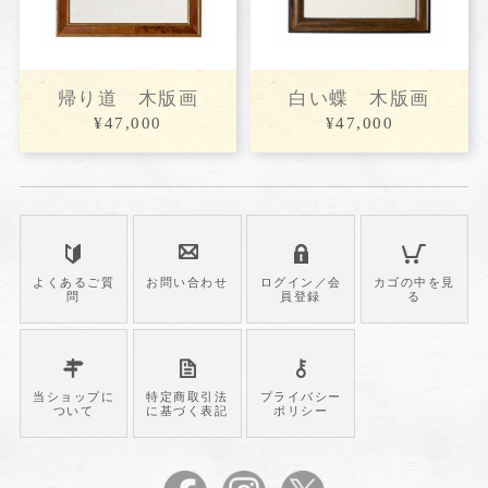
帰り道 木版画
白い蝶 木版画
¥47,000
¥47,000
よくあるご質
お問い合わせ
ログイン／会
カゴの中を見
問
員登録
る
当ショップに
特定商取引法
プライバシー
ついて
に基づく表記
ポリシー