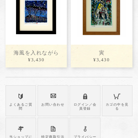
海風を入れながら
寅
¥3,430
¥3,430
よくあるご質
お問い合わせ
ログイン／会
カゴの中を見
問
員登録
る
当ショップに
特定商取引法
プライバシー