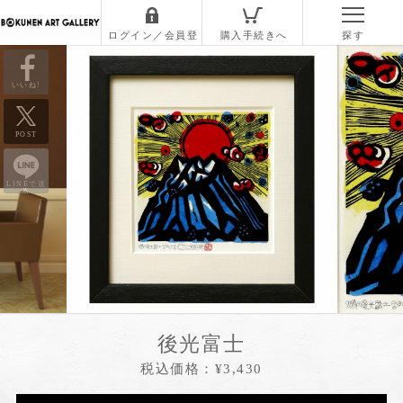
いいね!
POST
LINEで送
る
後光富士
税込価格：¥3,430