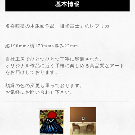
基本情報
名嘉睦稔の木版画作品「後光富士」のレプリカ
縦190mm×横170mm×厚み22mm
自社工房でひとつひとつ丁寧に額装された、
オリジナル作品に近く手軽に楽しめる高品質なアート
をお届けしております。
額縁の色の変更も承っております。
お気軽にお問い合わせ下さい。