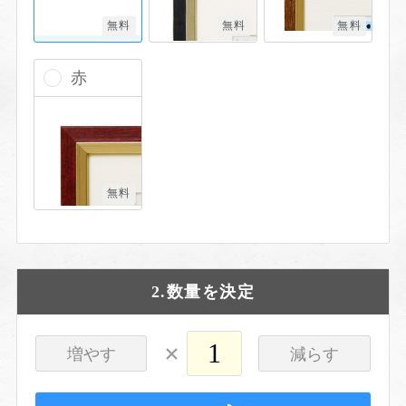
無料
無料
無料
赤
無料
2.数量を決定
×
増やす
減らす