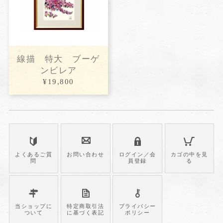
線描 特大 ブーゲ
ンビレア
¥19,800
よくあるご質
お問い合わせ
ログイン／会
カゴの中を見
問
員登録
る
当ショップに
特定商取引法
プライバシー
ついて
に基づく表記
ポリシー