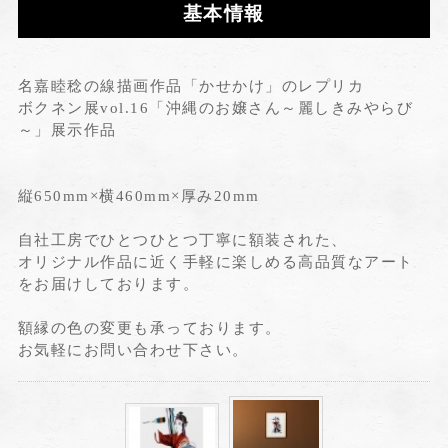
基本情報
名嘉睦稔の線描画作品「かせかけ」のレプリカ
ボクネン展vol.16「沖縄のお嬢さん～麗しきみやらび
～」展示作品
縦650mm×横460mm×厚み20mm
自社工房でひとつひとつ丁寧に額装された、
オリジナル作品に近く手軽に楽しめる高品質なアート
をお届けしております。
額縁の色の変更も承っております。
お気軽にお問い合わせ下さい。